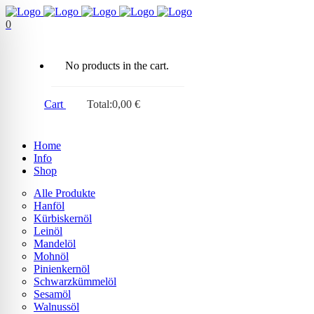
0
No products in the cart.
Cart
Total:
0,00
€
Home
Info
Shop
Alle Produkte
Hanföl
Kürbiskernöl
Leinöl
Mandelöl
Mohnöl
Pinienkernöl
Schwarzkümmelöl
Sesamöl
Walnussöl