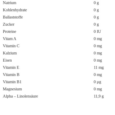
Natrium
0 g
Kohlenhydrate
0 g
Ballaststoffe
0 g
Zucker
0 g
Proteine
0 IU
Vitam A
0 mg
Vitamin C
0 mg
Kalzium
0 mg
Eisen
0 mg
Vitamin E
11 mg
Vitamin B
0 mg
Vitamin B1
0 μg
Magnesium
0 mg
Alpha – Linolensäure
11,9 g