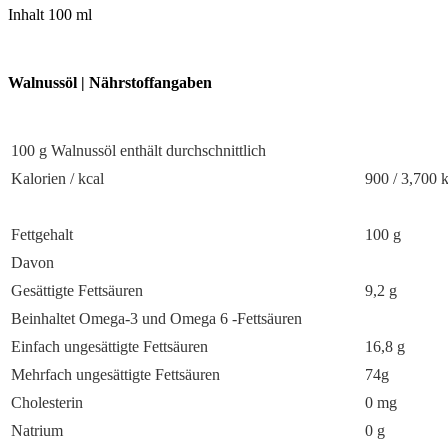
Inhalt 100 ml
Walnussöl | Nährstoffangaben
100 g Walnussöl enthält durchschnittlich
Kalorien / kcal
900 / 3,700 
Fettgehalt
100 g
Davon
Gesättigte Fettsäuren
9,2 g
Beinhaltet Omega-3 und Omega 6 -Fettsäuren
Einfach ungesättigte Fettsäuren
16,8 g
Mehrfach ungesättigte Fettsäuren
74g
Cholesterin
0 mg
Natrium
0 g