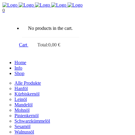
0
No products in the cart.
Cart
Total:
0,00
€
Home
Info
Shop
Alle Produkte
Hanföl
Kürbiskernöl
Leinöl
Mandelöl
Mohnöl
Pinienkernöl
Schwarzkümmelöl
Sesamöl
Walnussöl