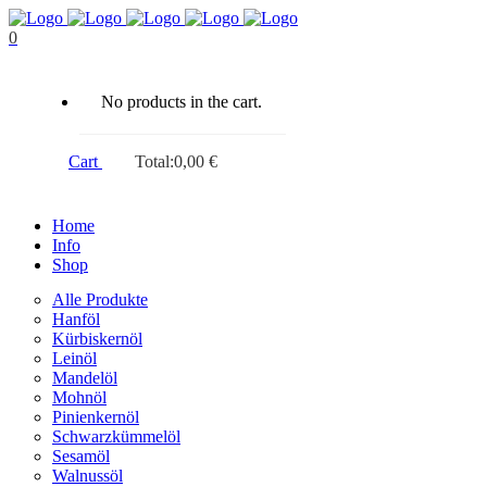
0
No products in the cart.
Cart
Total:
0,00
€
Home
Info
Shop
Alle Produkte
Hanföl
Kürbiskernöl
Leinöl
Mandelöl
Mohnöl
Pinienkernöl
Schwarzkümmelöl
Sesamöl
Walnussöl