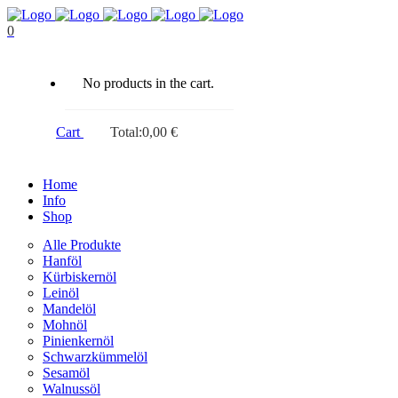
0
No products in the cart.
Cart
Total:
0,00
€
Home
Info
Shop
Alle Produkte
Hanföl
Kürbiskernöl
Leinöl
Mandelöl
Mohnöl
Pinienkernöl
Schwarzkümmelöl
Sesamöl
Walnussöl