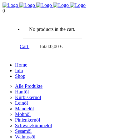
0
No products in the cart.
Cart
Total:
0,00
€
Home
Info
Shop
Alle Produkte
Hanföl
Kürbiskernöl
Leinöl
Mandelöl
Mohnöl
Pinienkernöl
Schwarzkümmelöl
Sesamöl
Walnussöl