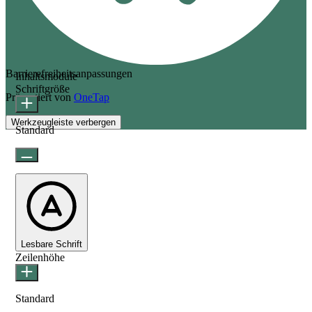
Barrierefreiheitsanpassungen
Inhaltsmodule
Schriftgröße
Präsentiert von
OneTap
Werkzeugleiste verbergen
Standard
Lesbare Schrift
Zeilenhöhe
Standard