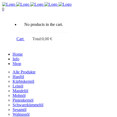
0
No products in the cart.
Cart
Total:
0,00
€
Home
Info
Shop
Alle Produkte
Hanföl
Kürbiskernöl
Leinöl
Mandelöl
Mohnöl
Pinienkernöl
Schwarzkümmelöl
Sesamöl
Walnussöl